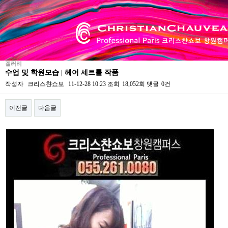
겔러리
수업 및 학원모습 | 헤어 세트롤 작품
작성자
크리스챤쇼보
11-12-28 10:23
조회
18,052회
댓글
0건
이전글
다음글
본문