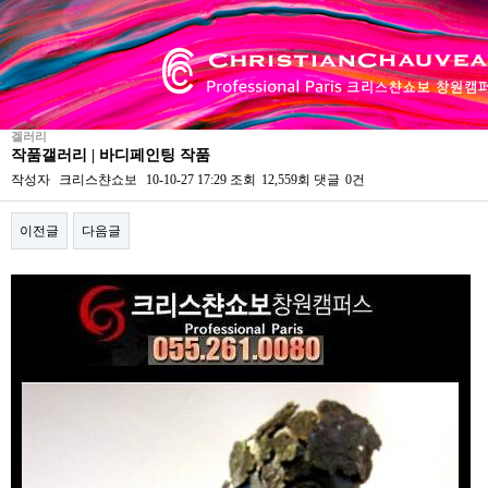
겔러리
작품갤러리 | 바디페인팅 작품
작성자
크리스챤쇼보
10-10-27 17:29
조회
12,559회
댓글
0건
이전글
다음글
본문