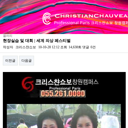
겔러리
현장실습 및 대회 | 세계 의상 페스티벌
작성자
크리스챤쇼보
10-10-28 12:12
조회
14,638회
댓글
0건
이전글
다음글
본문