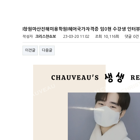
l창원마산진해미용학원l헤어국가자격증 임0현 수강생 인터
작성자
크리스챤쇼보
23-03-20 11:02
조회
10,116회
댓글
0건
이전글
다음글