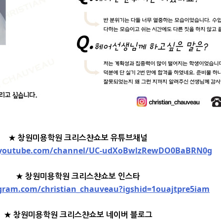
★ 창원미용학원 크리스챤쇼보 유튜브채널
.youtube.com/channel/UC-udXoBwlzRewDO0BaBRN0g
★ 창원미용학원 크리스챤쇼보 인스타
agram.com/christian_chauveau?igshid=1ouajtpre5iam
★ 창원미용학원 크리스챤쇼보 네이버 블로그