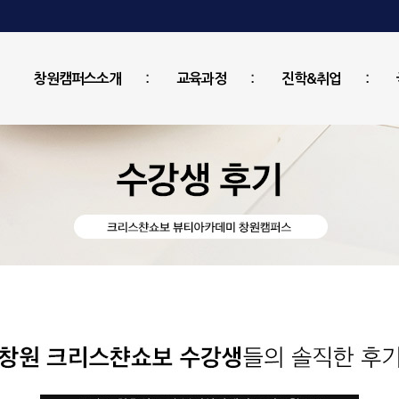
창원캠퍼스소개
교육과정
진학&취업