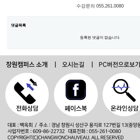
수강문의 055.261.0080
댓글목록
등록된 댓글이 없습니다.