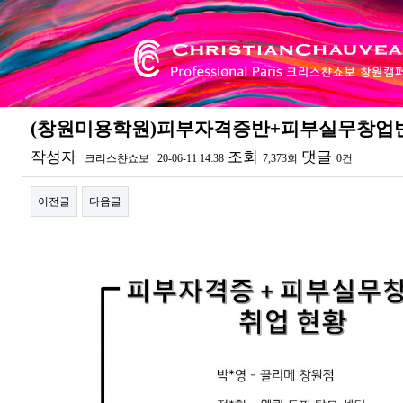
(창원미용학원)피부자격증반+피부실무창업
작성자
조회
댓글
크리스챤쇼보
20-06-11 14:38
7,373회
0건
이전글
다음글
본문