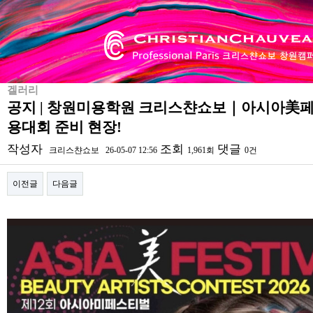
겔러리
공지 | 창원미용학원 크리스챤쇼보｜아시아美페
용대회 준비 현장!
작성자
조회
댓글
크리스챤쇼보
26-05-07 12:56
1,961회
0건
이전글
다음글
본문