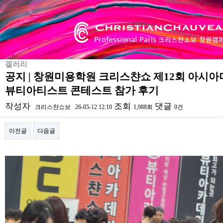
겔러리
공지 | 창원미용학원 크리스챤쇼 제12회 아시
뷰티아티스트 콘테스트 참가 후기
작성자
조회
댓글
크리스챤쇼보
26-05-12 12:10
1,988회
0건
이전글
다음글
본문