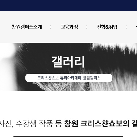
창원캠퍼스소개
교육과정
진학&취업